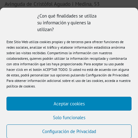
Avinguda de Cristòfol Aguado i Medina, 53
46220 Picassent (Valencia)
¿Con qué finalidades se utiliza
su información y quienes la
96 123 38 92
utilizan?
hola@fisioamanda.es
Este Sitio Web utiliza cookies propias y de terceros para ofrecer funciones de
redes sociales, analizar el tráfico y elaborar información estadística anónima
sobre las visitas recibidas. Compartimos la información con nuestros
colaboradores, quienes podrán utilizar la información recopilada y combinarla
con otra información que les haya proporcionado. Para aceptar su uso puede
hacer click en el botón ACEPTAR TODO. Si usted no está de acuerdo con alguna
de estas, podrá personalizar sus opciones pulsando Configuración de Privacidad.
Para obtener información adicional sobre el uso de las cookies, acceda a nuestra
política de cookies
.
Aceptar cookies
Aviso legal
|
Política de Privacidad
|
Política de
Cookies
|
Condiciones de compra
|
Accesibilidad
Solo funcionales
© FisioAmanda 2026
Configuración de Privacidad