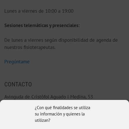
Lunes a viernes de 10:00 a 19:00
S
esiones telemáticas y presenciales:
De lunes a viernes según disponibilidad de agenda de
nuestros fisioterapeutas.
Pregúntame
CONTACTO
Avinguda de Cristòfol Aguado i Medina, 53
46220 Picassent (Valencia)
¿Con qué finalidades se utiliza
su información y quienes la
96 123 38 92
utilizan?