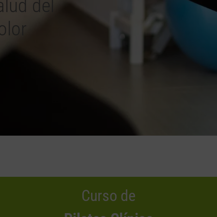
alud del
olor
Curso de