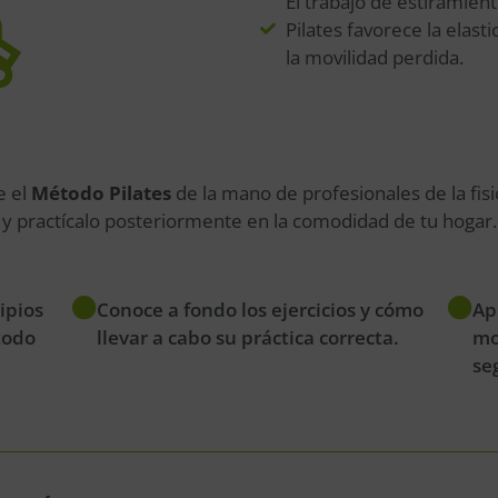
El trabajo de estiramien
Pilates favorece la elas
la movilidad perdida.
e el
Método Pilates
de la mano de profesionales de la fis
y practícalo posteriormente en la comodidad de tu hogar.
cipios
Conoce a fondo los ejercicios y cómo
Ap
todo
llevar a cabo su práctica correcta.
mo
se