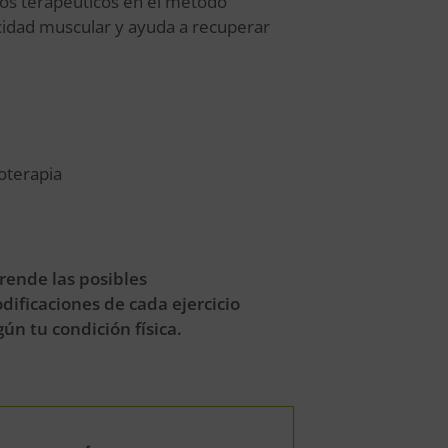
tos terapéuticos en el método
ticidad muscular y ayuda a recuperar
ioterapia
rende las posibles
dificaciones de cada ejercicio
gún tu condición física.