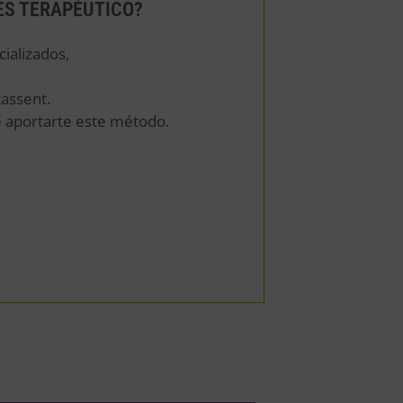
ES TERAPÉUTICO?
cializados,
cassent.
de aportarte este método.