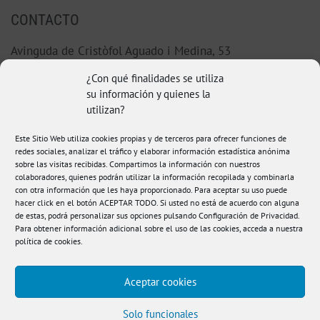
CONTACTO
Avinguda de Cristòfol Aguado i Medina, 53
46220 Picassent (Valencia)
¿Con qué finalidades se utiliza
su información y quienes la
96 123 38 92
utilizan?
hola@fisioamanda.es
Este Sitio Web utiliza cookies propias y de terceros para ofrecer funciones de
redes sociales, analizar el tráfico y elaborar información estadística anónima
sobre las visitas recibidas. Compartimos la información con nuestros
colaboradores, quienes podrán utilizar la información recopilada y combinarla
con otra información que les haya proporcionado. Para aceptar su uso puede
hacer click en el botón ACEPTAR TODO. Si usted no está de acuerdo con alguna
de estas, podrá personalizar sus opciones pulsando Configuración de Privacidad.
Para obtener información adicional sobre el uso de las cookies, acceda a nuestra
política de cookies
.
Aceptar cookies
Aviso legal
|
Política de Privacidad
|
Política de
Cookies
|
Condiciones de compra
|
Accesibilidad
Solo funcionales