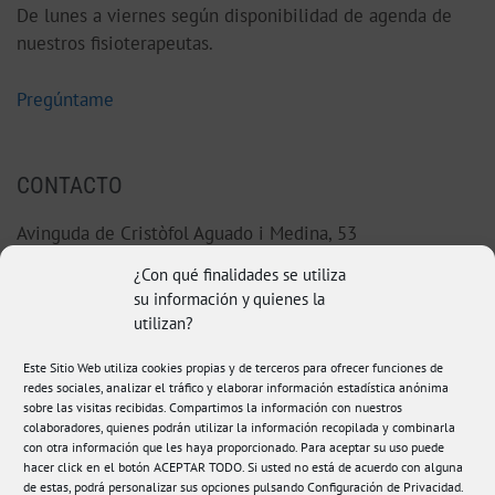
De lunes a viernes según disponibilidad de agenda de
nuestros fisioterapeutas.
Pregúntame
CONTACTO
Avinguda de Cristòfol Aguado i Medina, 53
46220 Picassent (Valencia)
¿Con qué finalidades se utiliza
su información y quienes la
96 123 38 92
utilizan?
Este Sitio Web utiliza cookies propias y de terceros para ofrecer funciones de
hola@fisioamanda.es
redes sociales, analizar el tráfico y elaborar información estadística anónima
sobre las visitas recibidas. Compartimos la información con nuestros
colaboradores, quienes podrán utilizar la información recopilada y combinarla
con otra información que les haya proporcionado. Para aceptar su uso puede
hacer click en el botón ACEPTAR TODO. Si usted no está de acuerdo con alguna
de estas, podrá personalizar sus opciones pulsando Configuración de Privacidad.