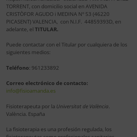
TORRENT, con domicilio social en AVENIDA
CRISTÒFOR AGUDO i MEDINA Nº 53 (46220
PICASENT) VALENCIA,
con N.I.F.
44859393D, en
adelante, el
TITULAR.
Puede contactar con el Titular por cualquiera de los
siguientes medios:
Teléfono
: 961233892
Correo electrónico de contacto:
info@fisioamanda.es
Fisioterapeuta por la
Universitat de València
.
València. España
La fisioterapia es una profesión regulada, los
fisioterapeutas como profesionales sanitarios