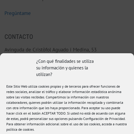
Pregúntame
CONTACTO
Avinguda de Cristòfol Aguado i Medina, 53
46220 Picassent (Valencia)
¿Con qué finalidades se utiliza
su información y quienes la
96 123 38 92
utilizan?
hola@fisioamanda.es
Este Sitio Web utiliza cookies propias y de terceros para ofrecer funciones de
redes sociales, analizar el tráfico y elaborar información estadística anónima
sobre las visitas recibidas. Compartimos la información con nuestros
colaboradores, quienes podrán utilizar la información recopilada y combinarla
con otra información que les haya proporcionado. Para aceptar su uso puede
hacer click en el botón ACEPTAR TODO. Si usted no está de acuerdo con alguna
de estas, podrá personalizar sus opciones pulsando Configuración de Privacidad.
Para obtener información adicional sobre el uso de las cookies, acceda a nuestra
política de cookies
.