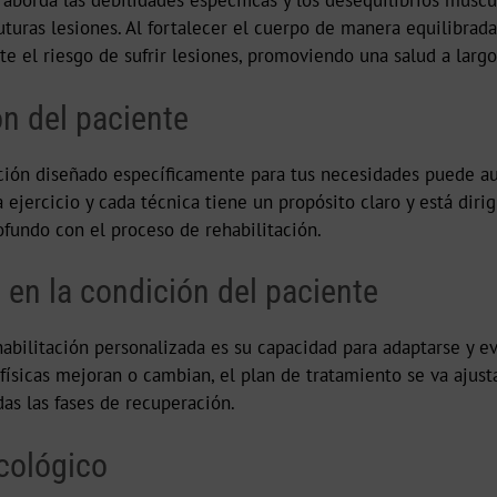
 aborda las debilidades específicas y los desequilibrios musc
uturas lesiones. Al fortalecer el cuerpo de manera equilibrad
te el riesgo de sufrir lesiones, promoviendo una salud a largo
n del paciente
ación diseñado específicamente para tus necesidades puede a
ejercicio y cada técnica tiene un propósito claro y está dirig
undo con el proceso de rehabilitación.
en la condición del paciente
habilitación personalizada es su capacidad para adaptarse y e
físicas mejoran o cambian, el plan de tratamiento se va aju
as las fases de recuperación.
cológico