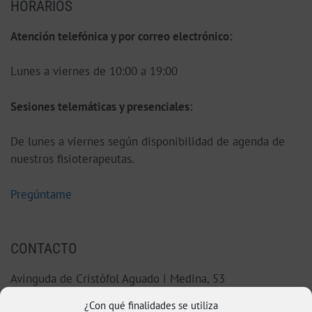
HORARIOS
Atención telefónica y por correo electrónico:
Lunes a viernes de 10:00 a 19:00
S
esiones telemáticas y presenciales:
De lunes a viernes según disponibilidad de agenda de
nuestros fisioterapeutas.
Pregúntame
CONTACTO
Avinguda de Cristòfol Aguado i Medina, 53
46220 Picassent (Valencia)
¿Con qué finalidades se utiliza