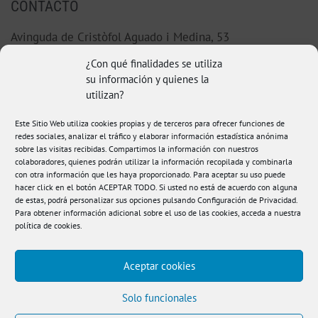
CONTACTO
Avinguda de Cristòfol Aguado i Medina, 53
46220 Picassent (Valencia)
¿Con qué finalidades se utiliza
su información y quienes la
96 123 38 92
utilizan?
Este Sitio Web utiliza cookies propias y de terceros para ofrecer funciones de
hola@fisioamanda.es
redes sociales, analizar el tráfico y elaborar información estadística anónima
sobre las visitas recibidas. Compartimos la información con nuestros
colaboradores, quienes podrán utilizar la información recopilada y combinarla
con otra información que les haya proporcionado. Para aceptar su uso puede
hacer click en el botón ACEPTAR TODO. Si usted no está de acuerdo con alguna
de estas, podrá personalizar sus opciones pulsando Configuración de Privacidad.
Para obtener información adicional sobre el uso de las cookies, acceda a nuestra
política de cookies
.
Aceptar cookies
Aviso legal
|
Política de Privacidad
|
Política de
Cookies
|
Condiciones de compra
|
Accesibilidad
Solo funcionales