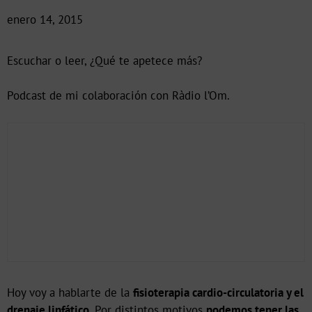
enero 14, 2015
Escuchar o leer, ¿Qué te apetece más?
Podcast de mi colaboración con Ràdio l’Om.
Hoy voy a hablarte de la
fisioterapia cardio-circulatoria y el
drenaje linfático
. Por distintos motivos
podemos tener las