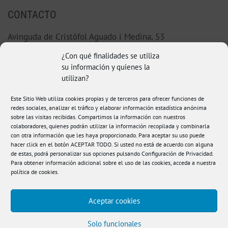
CONTACTO
Avinguda de Cristòfol Aguado i Medina, 53
46220 Picassent (Valencia)
¿Con qué finalidades se utiliza
su información y quienes la
96 123 38 92
utilizan?
Este Sitio Web utiliza cookies propias y de terceros para ofrecer funciones de
hola@fisioamanda.es
redes sociales, analizar el tráfico y elaborar información estadística anónima
sobre las visitas recibidas. Compartimos la información con nuestros
colaboradores, quienes podrán utilizar la información recopilada y combinarla
con otra información que les haya proporcionado. Para aceptar su uso puede
hacer click en el botón ACEPTAR TODO. Si usted no está de acuerdo con alguna
de estas, podrá personalizar sus opciones pulsando Configuración de Privacidad.
Para obtener información adicional sobre el uso de las cookies, acceda a nuestra
política de cookies
.
Aceptar cookies
Aviso legal
|
Política de Privacidad
|
Política de
Cookies
|
Condiciones de compra
|
Accesibilidad
Solo funcionales