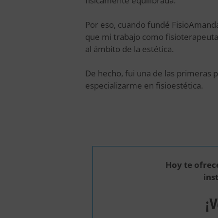
físicamente equilibrada.
Por eso, cuando fundé FisioAmanda
que mi trabajo como fisioterapeuta
al ámbito de la estética.
De hecho, fui una de las primeras 
especializarme en fisioestética.
Hoy te ofrec
ins
¡V