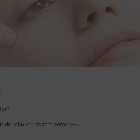
s
?
lar
?
a de relax con tratamientos SPA?