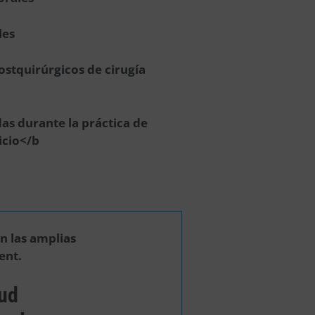
les
ostquirúrgicos de cirugía
das durante la práctica de
icio</b
n las amplias
ent.
lud