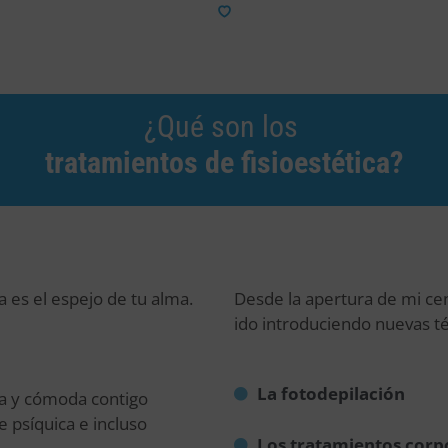
¿Qué son los
tratamientos de fisioestética?
a es el espejo de tu alma.
Desde la apertura de mi ce
ido introduciendo nuevas té
La fotodepilación
ura y cómoda contigo
e psíquica e incluso
Los tratamientos corp