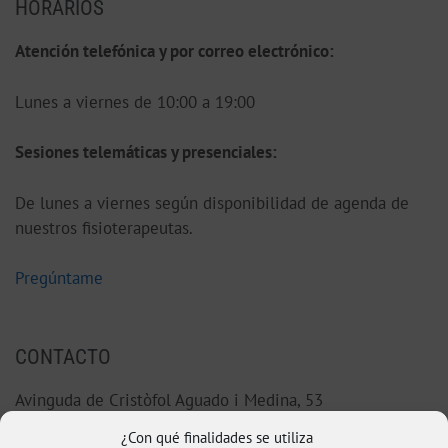
HORARIOS
Atención telefónica y por correo electrónico:
Lunes a viernes de 10:00 a 19:00
S
esiones telemáticas y presenciales:
De lunes a viernes según disponibilidad de agenda de
nuestros fisioterapeutas.
Pregúntame
CONTACTO
Avinguda de Cristòfol Aguado i Medina, 53
46220 Picassent (Valencia)
¿Con qué finalidades se utiliza