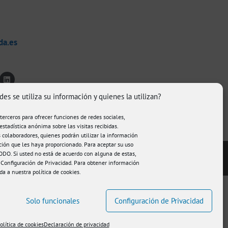
da.es
des se utiliza su información y quienes la utilizan?
 terceros para ofrecer funciones de redes sociales,
estadística anónima sobre las visitas recibidas.
colaboradores, quienes podrán utilizar la información
ción que les haya proporcionado. Para aceptar su uso
DO. Si usted no está de acuerdo con alguna de estas,
© FisioAmanda 2026
 Configuración de Privacidad. Para obtener información
eda a nuestra
política de cookies
.
Solo funcionales
Configuración de Privacidad
olítica de cookies
Declaración de privacidad