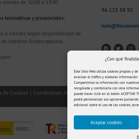
 viernes de 10:00 a 19:00
96 123 38 92
s telemáticas y presenciales:
hola@fisioaman
s a viernes según disponibilidad de
de nuestros fisioterapeutas.
tame
¿Con qué finalida
Este Sitio Web utiliza cookies propias y de
analizar el tráfico y elaborar información 
Compartimos la información con nuestros 
recopilada y combinarla con otra informa
ca de Cookies
|
Condiciones de compra
|
puede hacer click en el botón ACEPTAR TO
podrá personalizar sus opciones pulsando
adicional sobre el uso de las cookies, acc
Aceptar cookies
P