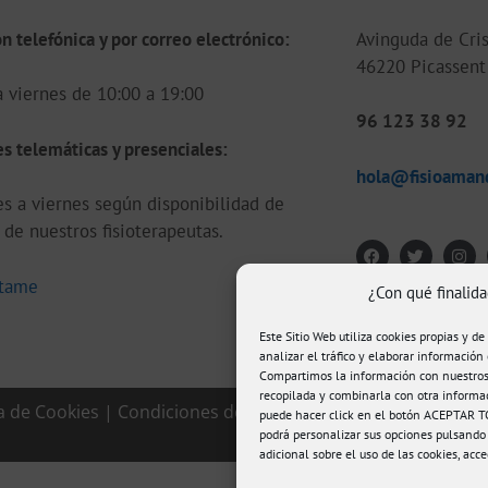
n telefónica y por correo electrónico:
Avinguda de Cris
46220 Picassent 
 viernes de 10:00 a 19:00
96 123 38 92
s telemáticas y presenciales:
hola@fisioaman
s a viernes según disponibilidad de
de nuestros fisioterapeutas.
tame
¿Con qué finalida
Este Sitio Web utiliza cookies propias y de
analizar el tráfico y elaborar información 
Compartimos la información con nuestros 
recopilada y combinarla con otra informa
ca de Cookies
|
Condiciones de compra
|
puede hacer click en el botón ACEPTAR TO
podrá personalizar sus opciones pulsando
adicional sobre el uso de las cookies, acc