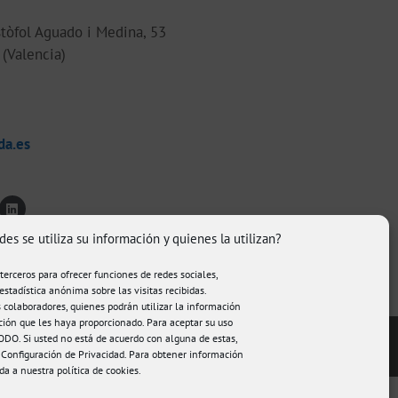
tòfol Aguado i Medina, 53
(Valencia)
da.es
des se utiliza su información y quienes la utilizan?
 terceros para ofrecer funciones de redes sociales,
estadística anónima sobre las visitas recibidas.
colaboradores, quienes podrán utilizar la información
ción que les haya proporcionado. Para aceptar su uso
DO. Si usted no está de acuerdo con alguna de estas,
© FisioAmanda 2026
 Configuración de Privacidad. Para obtener información
eda a nuestra
política de cookies
.