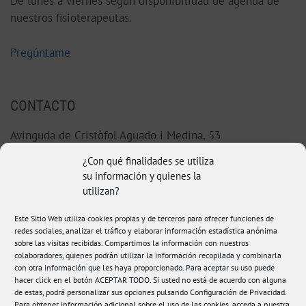
De lunes a viernes según disponibilidad de agenda de
nuestros fisioterapeutas.
Pregúntame
CONTACTO
Avinguda de Cristòfol Aguado i Medina, 53
46220 Picassent (Valencia)
¿Con qué finalidades se utiliza
su información y quienes la
96 123 38 92
utilizan?
Este Sitio Web utiliza cookies propias y de terceros para ofrecer funciones de
hola@fisioamanda.es
redes sociales, analizar el tráfico y elaborar información estadística anónima
sobre las visitas recibidas. Compartimos la información con nuestros
colaboradores, quienes podrán utilizar la información recopilada y combinarla
con otra información que les haya proporcionado. Para aceptar su uso puede
hacer click en el botón ACEPTAR TODO. Si usted no está de acuerdo con alguna
de estas, podrá personalizar sus opciones pulsando Configuración de Privacidad.
Para obtener información adicional sobre el uso de las cookies, acceda a nuestra