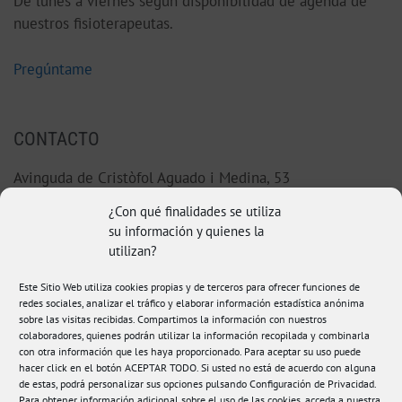
De lunes a viernes según disponibilidad de agenda de
nuestros fisioterapeutas.
Pregúntame
CONTACTO
Avinguda de Cristòfol Aguado i Medina, 53
46220 Picassent (Valencia)
¿Con qué finalidades se utiliza
su información y quienes la
96 123 38 92
utilizan?
Este Sitio Web utiliza cookies propias y de terceros para ofrecer funciones de
hola@fisioamanda.es
redes sociales, analizar el tráfico y elaborar información estadística anónima
sobre las visitas recibidas. Compartimos la información con nuestros
colaboradores, quienes podrán utilizar la información recopilada y combinarla
con otra información que les haya proporcionado. Para aceptar su uso puede
hacer click en el botón ACEPTAR TODO. Si usted no está de acuerdo con alguna
de estas, podrá personalizar sus opciones pulsando Configuración de Privacidad.
Para obtener información adicional sobre el uso de las cookies, acceda a nuestra