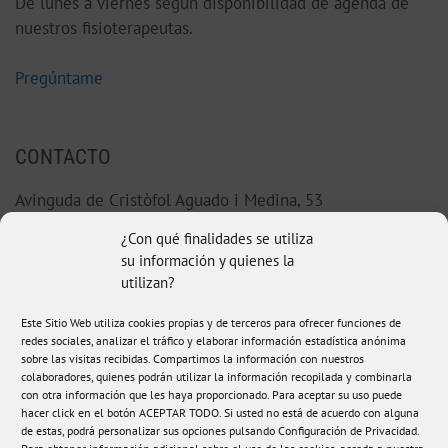
De lunes a viernes según disponibilidad de agenda de
nuestros fisioterapeutas.
Pregúntame
CONTACTO
Avinguda de Cristòfol Aguado i Medina, 53
46220 Picassent (Valencia)
¿Con qué finalidades se utiliza
su información y quienes la
96 123 38 92
utilizan?
hola@fisioamanda.es
Este Sitio Web utiliza cookies propias y de terceros para ofrecer funciones de
redes sociales, analizar el tráfico y elaborar información estadística anónima
sobre las visitas recibidas. Compartimos la información con nuestros
colaboradores, quienes podrán utilizar la información recopilada y combinarla
con otra información que les haya proporcionado. Para aceptar su uso puede
hacer click en el botón ACEPTAR TODO. Si usted no está de acuerdo con alguna
de estas, podrá personalizar sus opciones pulsando Configuración de Privacidad.