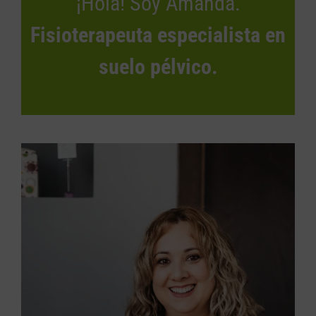
¡Hola! Soy Amanda.
Fisioterapeuta especialista en
suelo pélvico.