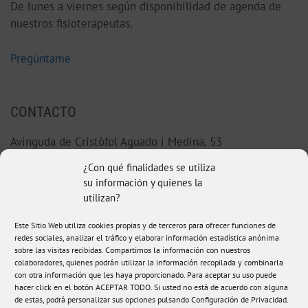
De lunes a viernes según disponibilidad de agenda de
nuestros fisioterapeutas.
Pregúntame
CONTACTO
Avinguda de Cristòfol Aguado i Medina, 53
46220 Picassent (Valencia)
¿Con qué finalidades se utiliza
su información y quienes la
96 123 38 92
utilizan?
Este Sitio Web utiliza cookies propias y de terceros para ofrecer funciones de
hola@fisioamanda.es
redes sociales, analizar el tráfico y elaborar información estadística anónima
sobre las visitas recibidas. Compartimos la información con nuestros
colaboradores, quienes podrán utilizar la información recopilada y combinarla
con otra información que les haya proporcionado. Para aceptar su uso puede
hacer click en el botón ACEPTAR TODO. Si usted no está de acuerdo con alguna
de estas, podrá personalizar sus opciones pulsando Configuración de Privacidad.