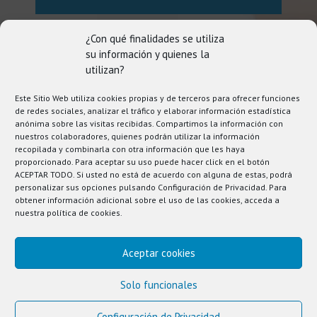
¿Con qué finalidades se utiliza
su información y quienes la
utilizan?
Este Sitio Web utiliza cookies propias y de terceros para ofrecer funciones
de redes sociales, analizar el tráfico y elaborar información estadística
anónima sobre las visitas recibidas. Compartimos la información con
nuestros colaboradores, quienes podrán utilizar la información
recopilada y combinarla con otra información que les haya
proporcionado. Para aceptar su uso puede hacer click en el botón
ACEPTAR TODO. Si usted no está de acuerdo con alguna de estas, podrá
personalizar sus opciones pulsando Configuración de Privacidad. Para
AMANDA PÉREZ
obtener información adicional sobre el uso de las cookies, acceda a
Fisioterapia del suelo
nuestra
política de cookies
.
pélvico
Aceptar cookies
Solo funcionales
Aviso legal y Privacidad
|
Cookies
|
Condiciones de
Configuración de Privacidad